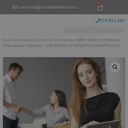
0
comercial@escuelainenka.com
910 052 681
Inicio
/
Administración y dirección de empresas
/ MBA + Máster en Protocolo y
Comunicación Corporativa – CON ESTANCIAS FORMATIVAS GARANTIZADAS –