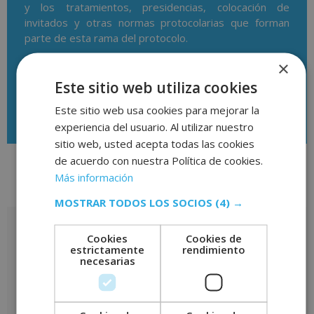
y los tratamientos, presidencias, colocación de
invitados y otras normas protocolarias que forman
parte de esta rama del protocolo.
×
Este sitio web utiliza cookies
Descargar temario
Este sitio web usa cookies para mejorar la
experiencia del usuario. Al utilizar nuestro
sitio web, usted acepta todas las cookies
de acuerdo con nuestra Política de cookies.
Más información
Valoraciones (0)
MOSTRAR TODOS LOS SOCIOS
(4) →
Valoraciones
Cookies
Cookies de
estrictamente
rendimiento
No hay valoraciones aún.
necesarias
Sé el primero en valorar “MBA + Máster en Protocolo y
Comunicación Corporativa – CON ESTANCIAS FORMATIVAS
GARANTIZADAS –”