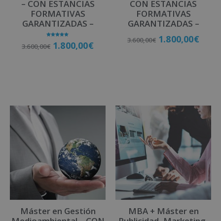
– CON ESTANCIAS
CON ESTANCIAS
FORMATIVAS
FORMATIVAS
GARANTIZADAS –
GARANTIZADAS –
1.800,00
€
3.600,00
€
Valorado
1.800,00
€
3.600,00
€
con
5.00
de 5
Matricúlate
Matricúlate
Máster en Gestión
MBA + Máster en
Medioambiental – CON
Publicidad, Marketing,