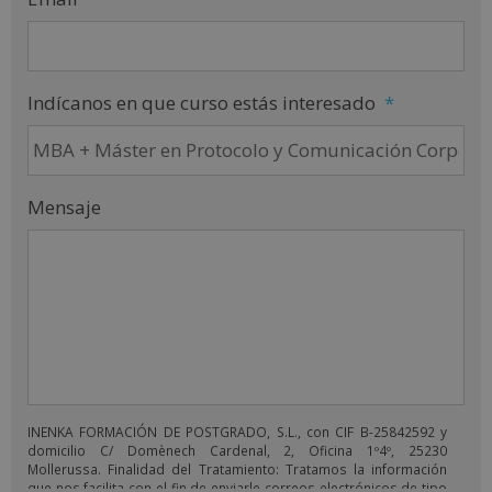
Indícanos en que curso estás interesado
*
Mensaje
INENKA FORMACIÓN DE POSTGRADO, S.L., con CIF B-25842592 y
domicilio C/ Domènech Cardenal, 2, Oficina 1º4º, 25230
Mollerussa. Finalidad del Tratamiento: Tratamos la información
que nos facilita con el fin de enviarle correos electrónicos de tipo