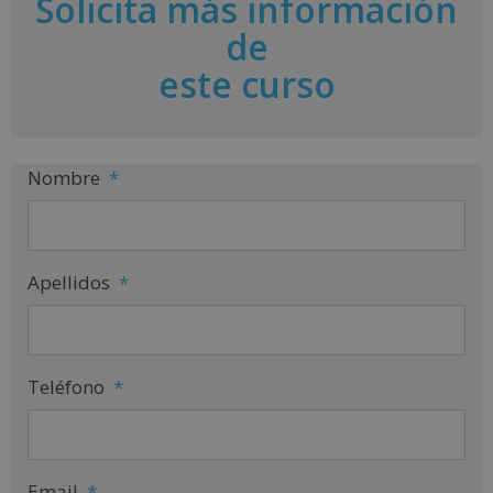
Solicita más información
n
a
de
t
i
este curso
v
e
:
Nombre
*
Apellidos
*
Teléfono
*
Email
*