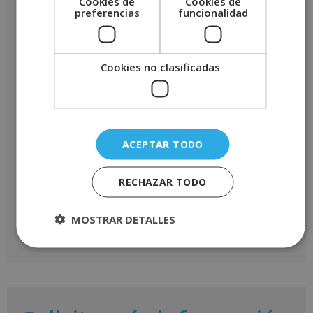
Cookies de
Cookies de
Tu puntuación
*
preferencias
funcionalidad
Tu valoración
*
Cookies no clasificadas
Nombre
*
ACEPTAR TODO
Correo electrónico
*
RECHAZAR TODO
MOSTRAR DETALLES
A
l
t
e
r