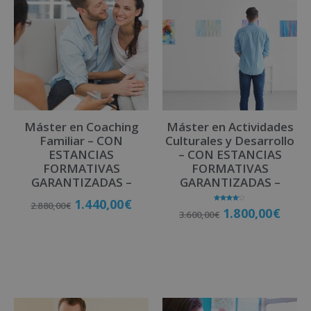
e
r
n
a
t
i
v
Máster en Coaching
Máster en Actividades
e
Familiar – CON
Culturales y Desarrollo
:
ESTANCIAS
– CON ESTANCIAS
FORMATIVAS
FORMATIVAS
GARANTIZADAS –
GARANTIZADAS –
1.440,00
€
2.880,00
€
Valorado
1.800,00
€
3.600,00
€
con
4.00
de 5
Matricúlate
Matricúlate