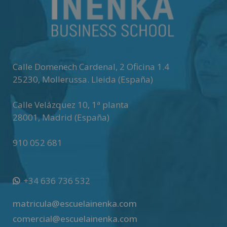
Calle Domenech Cardenal, 2 Oficina 1.4
25230
,
Mollerussa
.
Lleida (España)
Calle Velázquez 10, 1ª planta
28001
,
Madrid (España)
910 052 681
+34 636 736 532
matricula@escuelainenka.com
comercial@escuelainenka.com