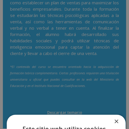
como establecer un plan de ventas para maximizar los
beneficios empresariales. Durante toda la formación
se estudiarán las técnicas psicológicas aplicadas a la
venta, así como las herramientas de comunicación
verbal y no verbal a tener en cuenta. Al finalizar la
formación, el alumno habrá desarrollado sus
habilidades sociales y podrá utilizar técnicas de
inteligencia emocional para captar la atención del
cliente y llevar a cabo el cierre de una venta.
*El contenido del curso se encuentra orientado hacia la adquisición de
formación teórica complementaria. Ciertas profesiones requieren una titulación
universitaria u oficial que puedes consultar en la web del Ministerio de
Educación y en el Instituto Nacional de Cualificaciones.
Descargar temario
×
Este sitio web utiliza cookies