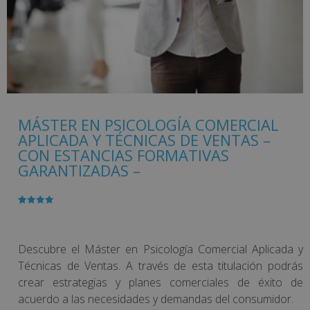
MÁSTER EN PSICOLOGÍA COMERCIAL
APLICADA Y TÉCNICAS DE VENTAS –
CON ESTANCIAS FORMATIVAS
GARANTIZADAS –
Valorado
1
con
4.00
de 5 en
base a
valoración
Descubre el Máster en Psicología Comercial Aplicada y
de un
cliente
Técnicas de Ventas. A través de esta titulación podrás
crear estrategias y planes comerciales de éxito de
acuerdo a las necesidades y demandas del consumidor.