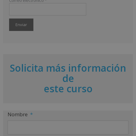
Correo electrónico
*
A
l
t
e
r
Solicita más información
n
a
de
t
i
este curso
v
e
:
Nombre
*