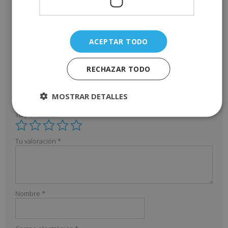
La atención al alumno ha sido lo mejor, siempre
contestando a mis dudas y preguntas con mucha
rapidez, enviándome ánimos y haciendo un
seguimiento muy positivo cada pocas semanas.
ACEPTAR TODO
Lo recomiendo, sobre todo para las personas que
se encuentran en una situación como yo: no saber
hacia dónde enfocar su carrera, a mi me ha sido de
RECHAZAR TODO
utilidad para descubrir una área nueva y no me ha
costado mucho esfuerzo ni mucho dinero. ¡Gracias!
MOSTRAR DETALLES
Añade una valoración
Tu puntuación
*
Tu valoración
*
Nombre
*