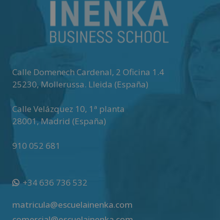
Calle Domenech Cardenal, 2 Oficina 1.4
25230
,
Mollerussa
.
Lleida (España)
Calle Velázquez 10, 1ª planta
28001
,
Madrid (España)
910 052 681
+34 636 736 532
matricula@escuelainenka.com
comercial@escuelainenka.com