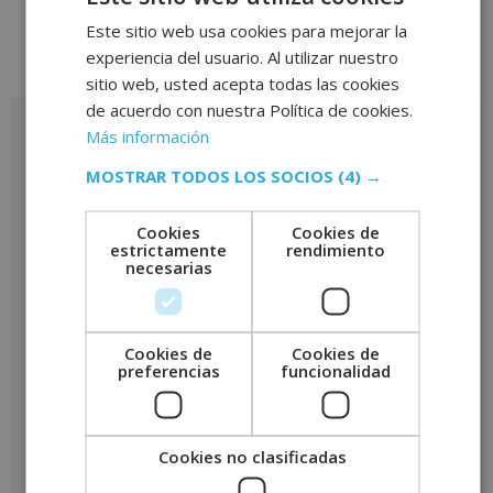
Este sitio web usa cookies para mejorar la
experiencia del usuario. Al utilizar nuestro
Valoraciones (0)
sitio web, usted acepta todas las cookies
de acuerdo con nuestra Política de cookies.
Valoraciones
Más información
No hay valoraciones aún.
MOSTRAR TODOS LOS SOCIOS
(4) →
Sé el primero en valorar “Máster en Tasaciones Inmobiliarias –
Cookies
Cookies de
CON ESTANCIAS FORMATIVAS GARANTIZADAS –”
estrictamente
rendimiento
Tu puntuación
*
necesarias
Tu valoración
*
Cookies de
Cookies de
preferencias
funcionalidad
Nombre
*
Cookies no clasificadas