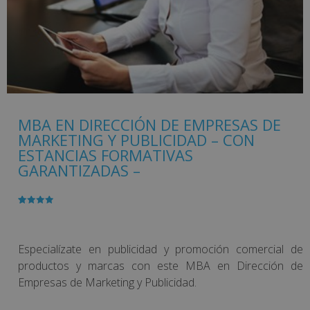
MBA EN DIRECCIÓN DE EMPRESAS DE
MARKETING Y PUBLICIDAD – CON
ESTANCIAS FORMATIVAS
GARANTIZADAS –
Valorado
1
con
4.00
de 5 en
base a
valoración
Especialízate en publicidad y promoción comercial de
de un
cliente
productos y marcas con este MBA en Dirección de
Empresas de Marketing y Publicidad.