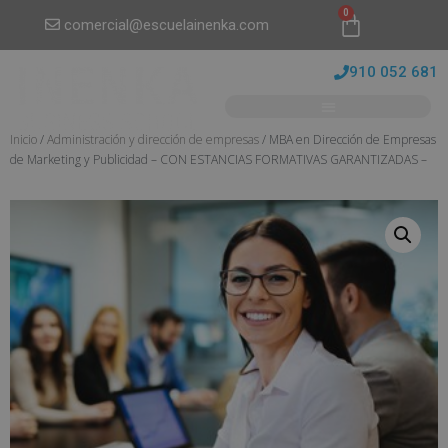
0
comercial@escuelainenka.com
910 052 681
Inicio
/
Administración y dirección de empresas
/ MBA en Dirección de Empresas
de Marketing y Publicidad – CON ESTANCIAS FORMATIVAS GARANTIZADAS –