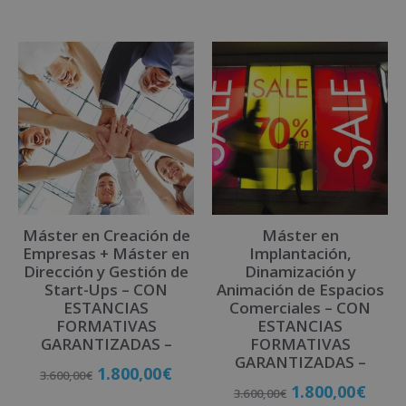
A
l
t
e
r
n
a
t
i
v
Máster en Creación de
Máster en
e
Empresas + Máster en
Implantación,
:
Dirección y Gestión de
Dinamización y
Start-Ups – CON
Animación de Espacios
ESTANCIAS
Comerciales – CON
FORMATIVAS
ESTANCIAS
GARANTIZADAS –
FORMATIVAS
GARANTIZADAS –
1.800,00
€
3.600,00
€
1.800,00
€
3.600,00
€