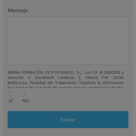
Mensaje
INENKA FORMACIÓN DE POSTGRADO, S.L., con CIF B-25842592 y
domicilio C/ Domènech Cardenal, 2, Oficina 1º4º, 25230
Mollerussa. Finalidad del Tratamiento: Tratamos la información
que nos facilita con el fin de enviarle correos electrónicos de tipo
comercial relacionado con los productos ofrecidos y otros tipo
de productos que fueran de su interés. Legitimación del
SÍ
NO
tratamiento: Consentimiento del interesado. Derechos: Puede
ejercitar sus derechos identificándose suficientemente,
dirigiéndose a la dirección comercial@grupoinenka.com. Para
más información consulte nuestra Política de Privacidad. Desea
recibir información comercial (vía telefónica y/o email):