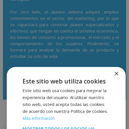
Por otro lado, el alumno deberá adquirir amplios
conocimientos en el sector del marketing, por lo que
se capacitará para construir planes especializados y
efectivos que tengan en cuenta el sistema económico,
los bienes de consumo a promocionar, el mercado y el
comportamiento de los usuarios. Finalmente, se
formará para analizar la demanda de un producto y
estudiar su ciclo de vida.
×
Este sitio web utiliza cookies
Descargar temario
Este sitio web usa cookies para mejorar la
experiencia del usuario. Al utilizar nuestro
sitio web, usted acepta todas las cookies
de acuerdo con nuestra Política de cookies.
Más información
Valoraciones (1)
MOSTRAR TODOS LOS SOCIOS
(4) →