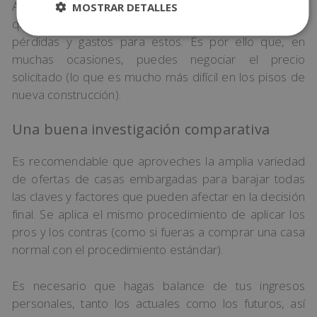
Aunque
a priori
parezca algo inverosímil, la realidad es
MOSTRAR DETALLES
que los pisos de los bancos suponen grandes
pérdidas y gastos para estos. Es por ello que, en
muchas ocasiones, puedes negociar el precio
solicitado (lo que es mucho más difícil en los pisos de
nueva construcción).
Una buena investigación comparativa
Es recomendable que aproveches la amplia variedad
de ofertas de casas embargadas para barajar todas
las claves y factores que pueden afectar en la decisión
final. Se aplica el mismo procedimiento de aplicar los
pros y los contras (como si fueras a comprar una casa
normal con el procedimiento estándar).
Es necesario que hagas balance de tus ingresos
personales, tanto los actuales como los futuros, así