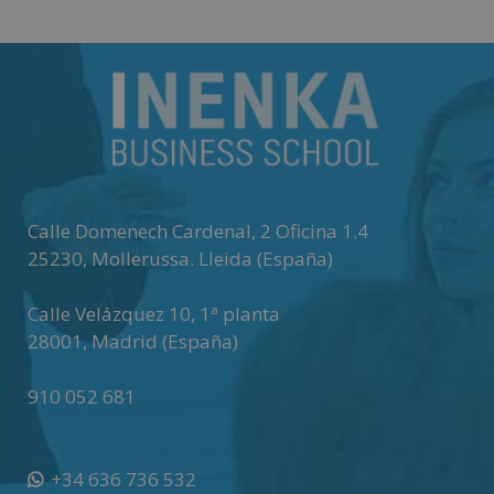
t
e
r
n
a
t
i
v
Calle Domenech Cardenal, 2 Oficina 1.4
e
25230
,
Mollerussa
.
Lleida (España)
:
Calle Velázquez 10, 1ª planta
28001
,
Madrid (España)
910 052 681
+34 636 736 532