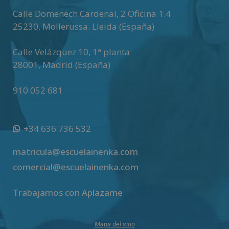
v
Calle Domenech Cardenal, 2 Oficina 1.4
e
25230
,
Mollerussa
.
Lleida (España)
:
Calle Velázquez 10, 1ª planta
28001
,
Madrid (España)
910 052 681
+34 636 736 532
matricula@escuelainenka.com
comercial@escuelainenka.com
Trabajamos con Aplazame
Mapa del sitio