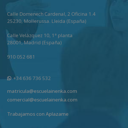
i
v
Calle Domenech Cardenal, 2 Oficina 1.4
e
25230
,
Mollerussa
.
Lleida (España)
:
Calle Velázquez 10, 1ª planta
28001
,
Madrid (España)
910 052 681
+34 636 736 532
matricula@escuelainenka.com
comercial@escuelainenka.com
Trabajamos con Aplazame