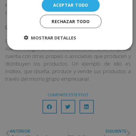
información de gran relevancia para mejorar la toma
ACEPTAR TODO
de decisiones de la empresa.
RECHAZAR TODO
Compensada
MOSTRAR DETALLES
Este tipo de estrategia incluye las dos anteriores y
suelen integrarlo las multinacionales. Una empresa
cuenta con otras propias o asociadas que producen y
distribuyen los productos. Un ejemplo de ello es
Inditex, que diseña, produce y vende sus productos a
través del mismo grupo empresarial.
COMPARTE ESTE POST
ANTERIOR
SIGUIENTE