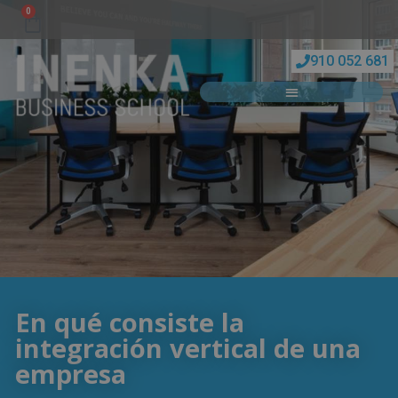
0
910 052 681
En qué consiste la
integración vertical de una
empresa