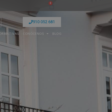
0
910 052 681
FORMATIVAS
CONÓCENOS
BLOG