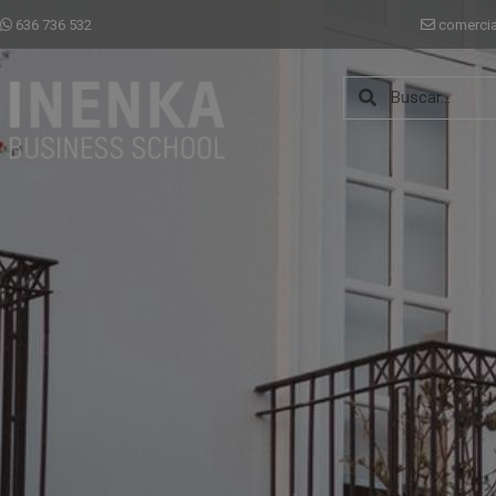
636 736 532
comerci