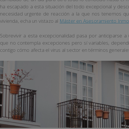
ha escapado a esta situación del todo excepcional y desc
necesidad urgente de reacción a la que nos tenemos que 
vivienda, echa un vistazo al
Máster en Asesoramiento Inmob
Sobrevivir a esta excepcionalidad pasa por anticiparse a
que no contempla excepciones pero sí variables, dependi
contigo cómo afecta el virus al sector en términos generales y