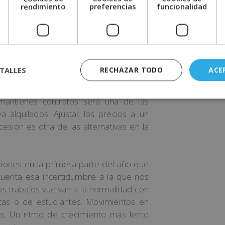
e
rendimiento
preferencias
funcionalidad
amiento de estos no será el mismo para
gualdad que, por ende, traerá secuelas
a base para llevar a cabo los cambios
TALLES
RECHAZAR TODO
ACE
iviendas
 mantienes contratos será una de las
 alquilados. Ajustar los precios a un
sión es otra de las alternativas en la
iones en la primera parte del año que
cuenta esa incertidumbre a la que nos
s trabajos vuelvan a la normalidad con
stas o de estudiantes. Movimientos en
es. Un ritmo de crecimiento más lento