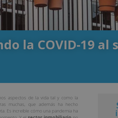
do la COVID-19 al 
os aspectos de la vida tal y como la
otras muchas, que además ha hecho
ta. Es increíble cómo una pandemia ha
 momento. Y el
sector inmobiliario
no