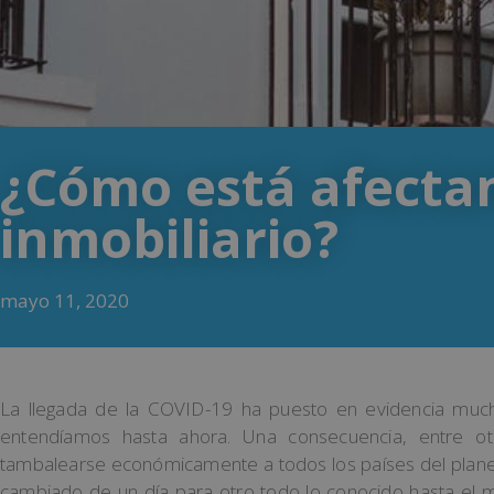
¿Cómo está afectan
inmobiliario?
mayo 11, 2020
La llegada de la COVID-19 ha puesto en evidencia much
entendíamos hasta ahora. Una consecuencia, entre 
tambalearse económicamente a todos los países del plane
cambiado de un día para otro todo lo conocido hasta el