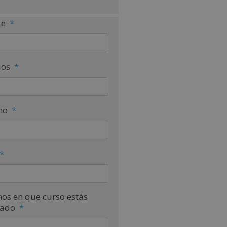
e
*
dos
*
no
*
*
nos en que curso estás
sado
*