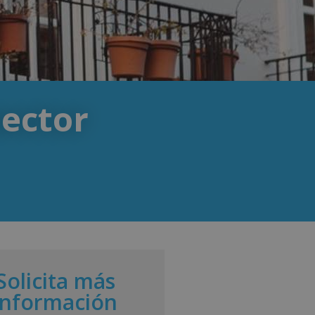
sector
Solicita más
información