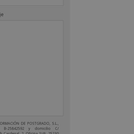
je
FORMACIÓN DE POSTGRADO, S.L.,
 B-25842592 y domicilio C/
 Cardenal, 2, Oficina 1º4º, 25230