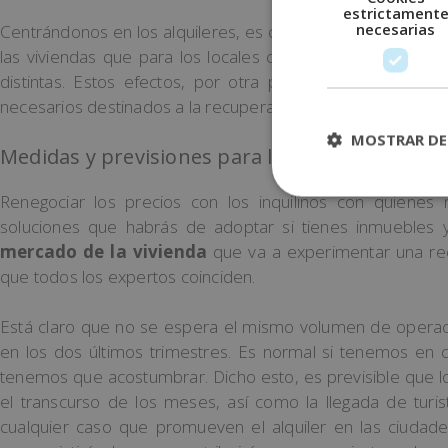
estrictament
necesarias
Centrándonos en los alquileres, es cierto que el comport
las viviendas que para los locales comerciales. Una desi
distintas. Estos efectos, por otra parte, deberán ser l
necesarios destinados a la recuperación del sector.
MOSTRAR DE
Medidas y previsiones para los alquileres de v
Renegociar los precios con los inquilinos con quienes
soluciones que habrás de adoptar si tienes inmuebles ya
mercado de la vivienda
que va a experimentar una rece
que todos los expertos coinciden.
Está claro que no se espera el mismo volumen de operac
en los dos últimos trimestres. Es normal si tenemos en 
tenemos que acostumbrar. Dicho esto, es previsible que lo
el transcurso de los meses, así como la llegada de turi
cualquier caso que promueven el alquiler en las ciudad