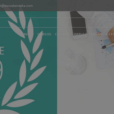
al@escuelainenka.com
INICIO
CURSOS
CAMPUS
EMPLEO Y ESTANCIAS 