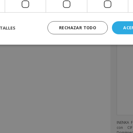
Mensa
SIGUIENTE
Subrogación de hipoteca: ¿cuál es el proceso?
TALLES
RECHAZAR TODO
ACE
INENKA 
con CIF
Domènech