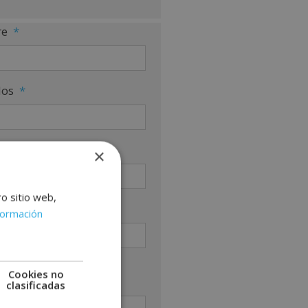
e
*
dos
*
no
*
×
ro sitio web,
*
formación
nos en que curso estás
Cookies no
sado
*
clasificadas