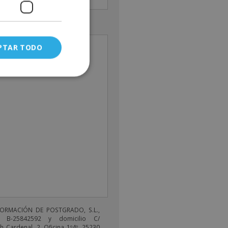
je
PTAR TODO
FORMACIÓN DE POSTGRADO, S.L.,
 B-25842592 y domicilio C/
 Cardenal, 2, Oficina 1º4º, 25230