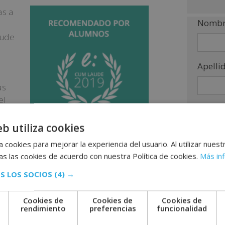
as a
Nombr
aude
Apelli
as
el
Teléfo
eb utiliza cookies
r
 cookies para mejorar la experiencia del usuario. Al utilizar nuest
Email
s las cookies de acuerdo con nuestra Política de cookies.
Más in
ad y ser un referente en el e-learning
S LOS SOCIOS
(4) →
Indíca
Cookies de
Cookies de
Cookies de
intere
e
rendimiento
preferencias
funcionalidad