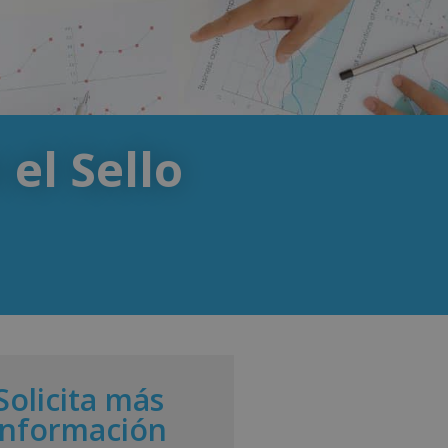
el Sello
Solicita más
información