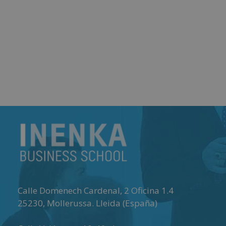
Calle Domenech Cardenal, 2 Oficina 1.4
25230
,
Mollerussa
.
Lleida (España)