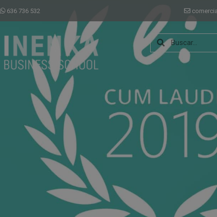
636 736 532
comerci