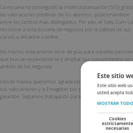
La escuela ha conseguido la máxima puntuación (5/5) graci
las valoraciones positivas de los alumnos, posicionándose
entre los centros más distinguidos. Por ello, el Sello Cum L
reconoce a esta escuela de negocios por la calidad de sus
cursos a distancia u online.
Así mismo, este premio sirve de guía para aquellas person
que buscan especializarse y ampliar sus conocimientos en 
ámbito de los negocios.
Este sitio w
Desde Inenka queremos agradecer a nuestros alumnos po
Este sitio web usa
sus valoraciones y a Emagister por premiarnos con este
usted acepta toda
galardón. Seguimos trabajando para ofrecer cursos de calid
MOSTRAR TODO
Cookies
COMPARTE ESTE POST
estrictament
necesarias