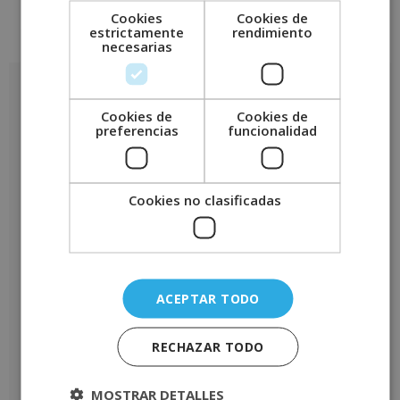
Cookies
Cookies de
estrictamente
rendimiento
Valoraciones (0)
necesarias
Valoraciones
Cookies de
Cookies de
No hay valoraciones aún.
preferencias
funcionalidad
Sé el primero en valorar “Experto en Inteligencia Artificial
Aplicada a Recursos Humanos -Diploma Autentificado por
Notario Europeo-”
Cookies no clasificadas
Tu puntuación
*
Tu valoración
*
ACEPTAR TODO
RECHAZAR TODO
Nombre
*
MOSTRAR DETALLES