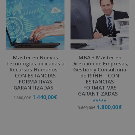
e
r
n
a
t
i
v
Máster en Nuevas
MBA + Máster en
e
Tecnologías aplicadas a
Dirección de Empresas,
:
Recursos Humanos –
Gestión y Consultoría
CON ESTANCIAS
de RRHH – CON
FORMATIVAS
ESTANCIAS
GARANTIZADAS –
FORMATIVAS
GARANTIZADAS –
1.440,00
€
2.880,00
€
Valorado
1.800,00
€
3.600,00
€
con
5.00
de 5
Matricúlate
Matricúlate