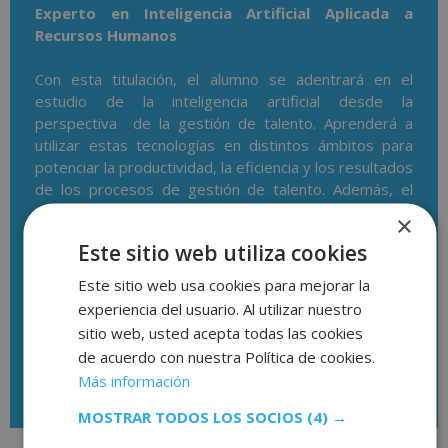
Experto en Inteligencia Artificial Aplicada a
Recursos Humanos
Con esta titulación, el alumno se adentrará en el
estudio de la inteligencia artificial desde la
perspectiva de la gestión de talento. Aprenderá a
utilizar estas tecnologías en distintos ámbitos para
potenciar la productividad, la eficiencia y los resultados
de los procesos de gestión de talento. Además, el
temario incluye módulos específicamente diseñados
×
para comprender los fundamentos del os recursos
Este sitio web utiliza cookies
humanos, los tipos de inteligencia artificial y el Big
Data aplicado en el proceso de selección.
Este sitio web usa cookies para mejorar la
experiencia del usuario. Al utilizar nuestro
sitio web, usted acepta todas las cookies
de acuerdo con nuestra Política de cookies.
Descargar temario
Más información
MOSTRAR TODOS LOS SOCIOS
(4) →