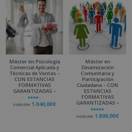
t
e
r
n
a
t
i
v
Máster en Psicología
Máster en
e
Comercial Aplicada y
Dinamización
:
Técnicas de Ventas –
Comunitaria y
CON ESTANCIAS
Participación
FORMATIVAS
Ciudadana – CON
GARANTIZADAS –
ESTANCIAS
FORMATIVAS
GARANTIZADAS –
Valorado
1.040,00
€
2.080,00
€
con
4.00
de 5
Valorado
1.800,00
€
3.600,00
€
con
5.00
Matricúlate
de 5