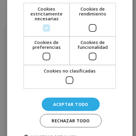
Cookies
Cookies de
estrictamente
rendimiento
necesarias
Valoraciones (0)
Valoraciones
Cookies de
Cookies de
preferencias
funcionalidad
No hay valoraciones aún.
Sé el primero en valorar “Máster en eLearning, Gestión de la
Formación y Subvenciones – CON ESTANCIAS FORMATIVAS
GARANTIZADAS –”
Cookies no clasificadas
Tu puntuación
*
Tu valoración
*
ACEPTAR TODO
RECHAZAR TODO
Nombre
*