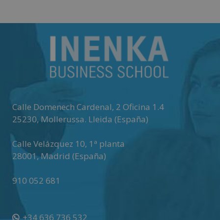
Matricúlate
Matricúlate
Calle Domenech Cardenal, 2 Oficina 1.4
25230
,
Mollerussa
.
Lleida (España)
Calle Velázquez 10, 1ª planta
28001
,
Madrid (España)
910 052 681
+34 636 736 532