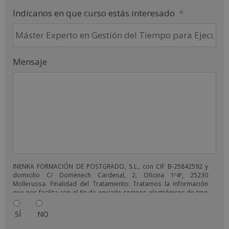
Indícanos en que curso estás interesado
*
Mensaje
INENKA FORMACIÓN DE POSTGRADO, S.L., con CIF B-25842592 y
domicilio C/ Domènech Cardenal, 2, Oficina 1º4º, 25230
Mollerussa. Finalidad del Tratamiento: Tratamos la información
que nos facilita con el fin de enviarle correos electrónicos de tipo
comercial relacionado con los productos ofrecidos y otros tipo
de productos que fueran de su interés. Legitimación del
SÍ
NO
tratamiento: Consentimiento del interesado. Derechos: Puede
ejercitar sus derechos identificándose suficientemente,