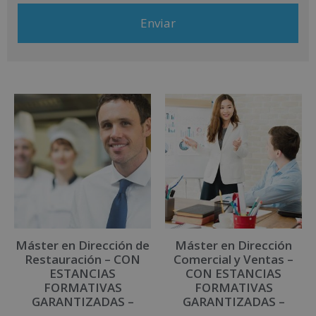
dirigiéndose a la dirección comercial@grupoinenka.com. Para
más información consulte nuestra Política de Privacidad. Desea
recibir información comercial (vía telefónica y/o email):
A
l
t
e
r
n
a
t
i
v
Máster en Dirección de
Máster en Dirección
e
Restauración – CON
Comercial y Ventas –
:
ESTANCIAS
CON ESTANCIAS
FORMATIVAS
FORMATIVAS
GARANTIZADAS –
GARANTIZADAS –