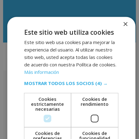
×
Descargar temario
Este sitio web utiliza cookies
Este sitio web usa cookies para mejorar la
experiencia del usuario. Al utilizar nuestro
sitio web, usted acepta todas las cookies
Valoraciones (0)
de acuerdo con nuestra Política de cookies.
Más información
Valoraciones
MOSTRAR TODOS LOS SOCIOS
(4) →
No hay valoraciones aún.
Cookies
Cookies de
estrictamente
rendimiento
Sé el primero en valorar “Máster Experto en Gestión del Tiempo
necesarias
para Ejecutivos de Alto Rendimiento + Experto en Team Building
– CON ESTANCIAS FORMATIVAS GARANTIZADAS –”
Tu puntuación
*
Cookies de
Cookies de
Tu valoración
*
preferencias
funcionalidad