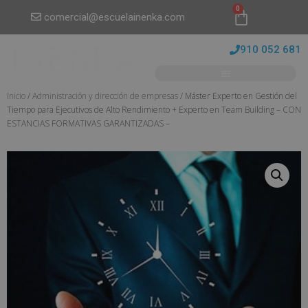
0
comercial@escuelainenka.com
910 052 681
Inicio
/
Administración y dirección de empresas
/ Máster Experto en Gestión del
Tiempo para Ejecutivos de Alto Rendimiento + Experto en Team Building – CON
ESTANCIAS FORMATIVAS GARANTIZADAS –