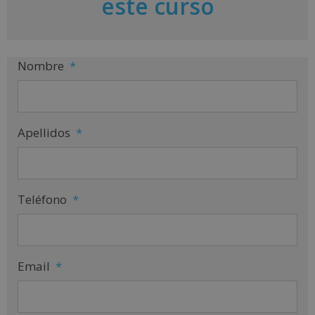
este curso
v
e
:
Nombre
*
Apellidos
*
Teléfono
*
Email
*