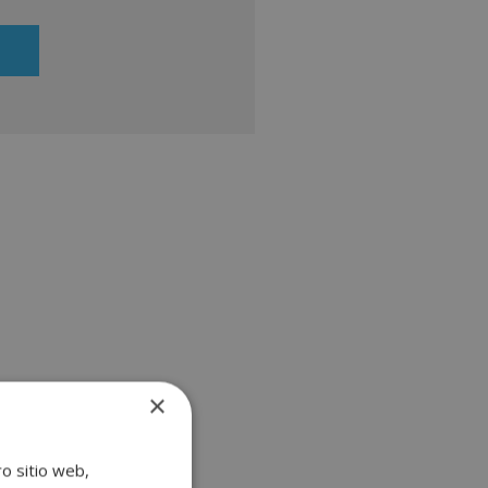
ueran de su interés. Legitimación
Consentimiento del interesado.
de ejercitar sus derechos
ficientemente, dirigiéndose a la
ial@grupoinenka.com. Para más
te nuestra Política de Privacidad.
ación comercial (vía telefónica y/o
×
ro sitio web,