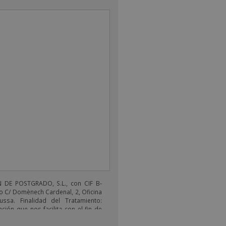
DE POSTGRADO, S.L., con CIF B-
o C/ Domènech Cardenal, 2, Oficina
ussa. Finalidad del Tratamiento:
ción que nos facilita con el fin de
electrónicos de tipo comercial
s productos ofrecidos y otros tipo