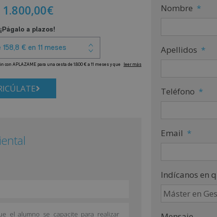
1.800,00
€
Nombre
*
Apellidos
*
ICÚLATE
Teléfono
*
Email
*
iental
Indícanos en q
e el alumno se capacite para realizar
Mensaje