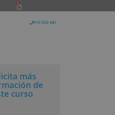
0
910 052 681
FORMATIVAS
CONÓCENOS
BLOG
licita más
rmación de
ste curso