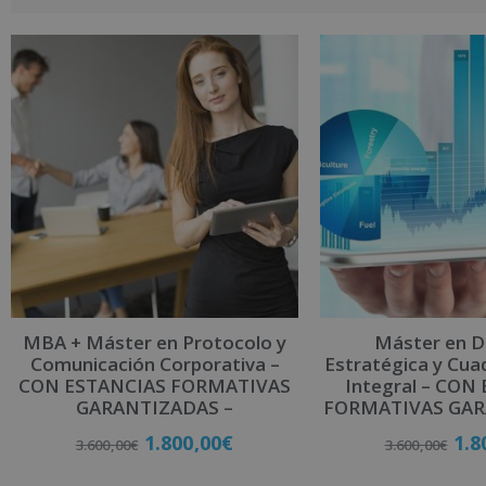
A
l
t
e
r
n
a
t
i
v
e
:
MBA + Máster en Protocolo y
Máster en D
Comunicación Corporativa –
Estratégica y Cu
CON ESTANCIAS FORMATIVAS
Integral – CON
GARANTIZADAS –
FORMATIVAS GAR
1.800,00
€
1.8
3.600,00
€
3.600,00
€