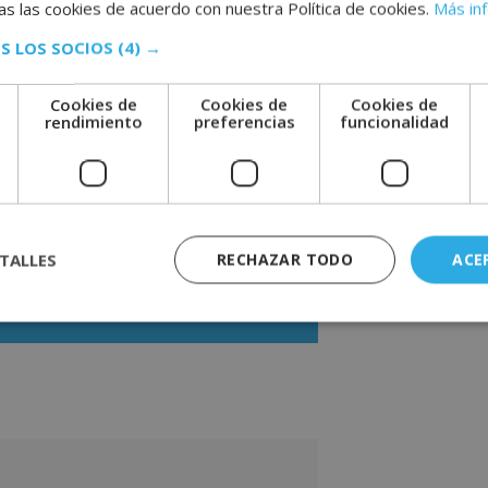
s las cookies de acuerdo con nuestra Política de cookies.
Más in
S LOS SOCIOS
(4) →
 al índice de prevención y control de la
 contaminantes, productores de residuos
egulan la gestión ambiental, como el ISO,
Cookies de
Cookies de
Cookies de
iará los sistemas de gestión ambiental
e
rendimiento
preferencias
funcionalidad
conocerá las normas para la integración
 capaz de implantar el plan de SGA en
TALLES
RECHAZAR TODO
ACE