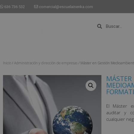
636 736 532
comercial@escuelainenka.com
Inicio
/
Administración y dirección de empresas
/ Máster en Gestión Medioambie
MÁSTER 
MEDIOAM
FORMATI
El Máster e
auditar y c
cualquier neg