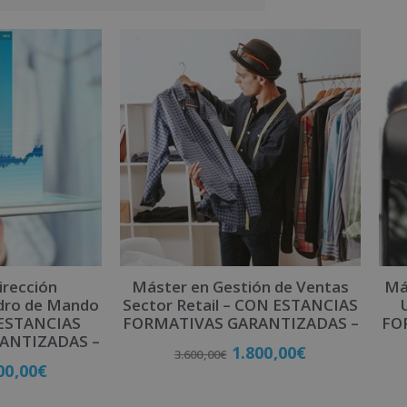
irección
Máster en Gestión de Ventas
Más
adro de Mando
Sector Retail – CON ESTANCIAS
 ESTANCIAS
FORMATIVAS GARANTIZADAS –
FO
ANTIZADAS –
1.800,00
€
3.600,00
€
00,00
€
Matricúlate