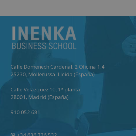
Matricúlate
Matricú
Calle Domenech Cardenal, 2 Oficina 1.4
25230
,
Mollerussa
.
Lleida (España)
Calle Velázquez 10, 1ª planta
28001
,
Madrid (España)
910 052 681
+34 636 736 532