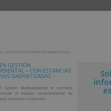
INICIO
CURSOS
CAMPUS
EMPLEO Y ESTANCIAS 
ntal – CON ESTANCIAS FORMATIVAS GARANTIZADAS –
EN GESTIÓN
BIENTAL – CON ESTANCIAS
So
VAS GARANTIZADAS –
info
e
n Gestión Medioambiental te permitirá
ontrolar el impacto medioambiental de
ocio, empresa o institución.