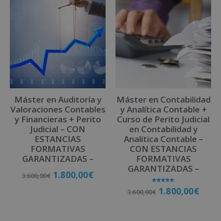
Máster en Auditoría y
Máster en Contabilidad
Valoraciones Contables
y Analítica Contable +
y Financieras + Perito
Curso de Perito Judicial
Judicial – CON
en Contabilidad y
ESTANCIAS
Analítica Contable –
FORMATIVAS
CON ESTANCIAS
GARANTIZADAS –
FORMATIVAS
GARANTIZADAS –
1.800,00
€
3.600,00
€
Valorado
1.800,00
€
3.600,00
€
con
5.00
de 5
Matricúlate
Matricúlate