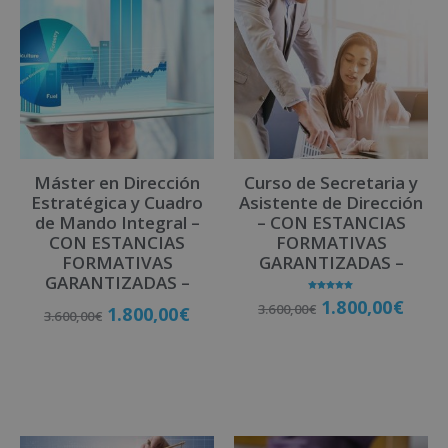
e
r
n
a
t
i
v
Máster en Dirección
Curso de Secretaria y
e
Estratégica y Cuadro
Asistente de Dirección
:
de Mando Integral –
– CON ESTANCIAS
CON ESTANCIAS
FORMATIVAS
FORMATIVAS
GARANTIZADAS –
GARANTIZADAS –
Valorado
1.800,00
€
3.600,00
€
con
1.800,00
€
3.600,00
€
5.00
de 5
Matricúlate
Matricúlate