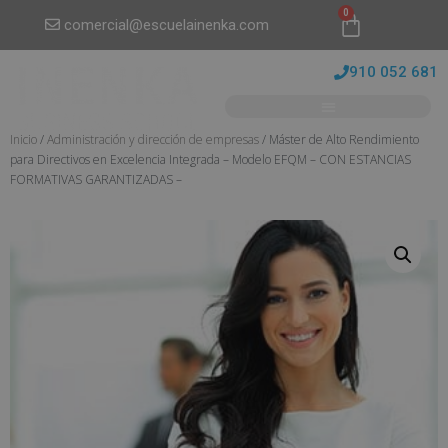
0
comercial@escuelainenka.com
910 052 681
Inicio
/
Administración y dirección de empresas
/ Máster de Alto Rendimiento
para Directivos en Excelencia Integrada – Modelo EFQM – CON ESTANCIAS
FORMATIVAS GARANTIZADAS –