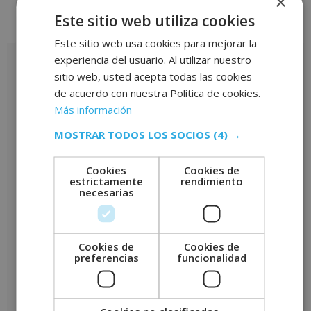
×
Este sitio web utiliza cookies
Valoraciones (0)
Este sitio web usa cookies para mejorar la
experiencia del usuario. Al utilizar nuestro
Valoraciones
sitio web, usted acepta todas las cookies
No hay valoraciones aún.
de acuerdo con nuestra Política de cookies.
Más información
Sé el primero en valorar “Máster de Alto Rendimiento para
Directivos en Excelencia Integrada – Modelo EFQM – CON
MOSTRAR TODOS LOS SOCIOS
(4) →
ESTANCIAS FORMATIVAS GARANTIZADAS –”
Tu puntuación
*
Cookies
Cookies de
estrictamente
rendimiento
necesarias
Tu valoración
*
Cookies de
Cookies de
preferencias
funcionalidad
Nombre
*