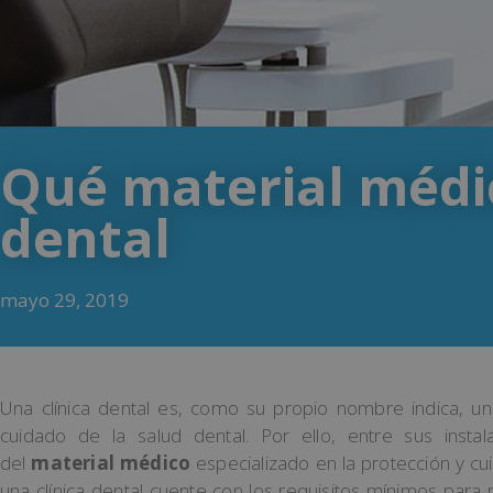
Qué material médic
dental
mayo 29, 2019
Una clínica dental es, como su propio nombre indica, un 
cuidado de la salud dental. Por ello, entre sus instal
del
material médico
especializado en la protección y cu
una clínica dental cuente con los requisitos mínimos para