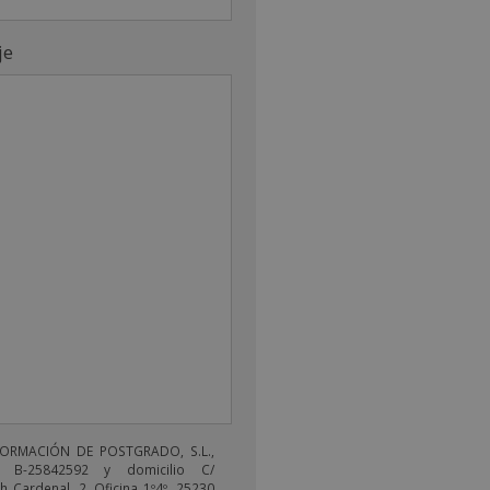
je
FORMACIÓN DE POSTGRADO, S.L.,
 B-25842592 y domicilio C/
 Cardenal, 2, Oficina 1º4º, 25230