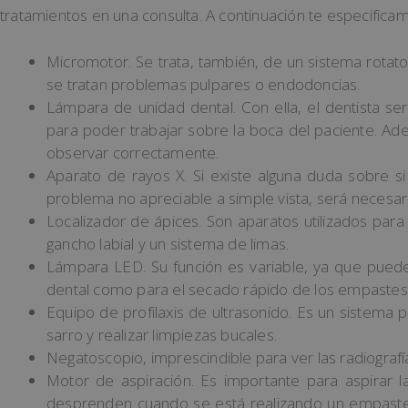
tratamientos en una consulta. A continuación te especifica
Micromotor. Se trata, también, de un sistema rotato
se tratan problemas pulpares o endodoncias.
Lámpara de unidad dental. Con ella, el dentista s
para poder trabajar sobre la boca del paciente. Ad
observar correctamente.
Aparato de rayos X. Si existe alguna duda sobre si
problema no apreciable a simple vista, será necesari
Localizador de ápices. Son aparatos utilizados par
gancho labial y un sistema de limas.
Lámpara LED. Su función es variable, ya que puede
dental como para el secado rápido de los empastes
Equipo de profilaxis de ultrasonido. Es un sistema pr
sarro y realizar limpiezas bucales.
Negatoscopio, imprescindible para ver las radiograf
Motor de aspiración. Es importante para aspirar l
desprenden cuando se está realizando un empaste