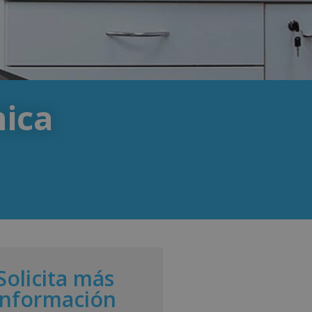
nica
Solicita más
información