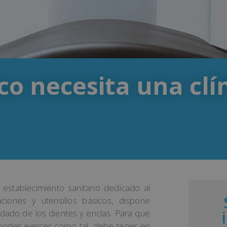
o necesita una clí
establecimiento sanitario dedicado al
aciones y utensilios básicos, dispone
idado de los dientes y encías. Para que
 poder ejercer como tal, debe tener en