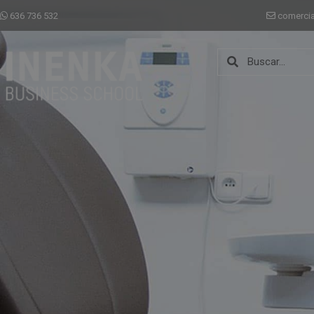
636 736 532
comerci