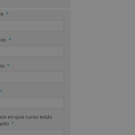
e
*
dos
*
no
*
*
nos en que curso estás
sado
*