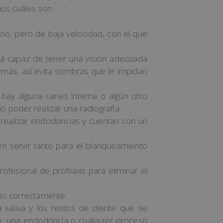
mos cuáles son:
rio, pero de baja velocidad, con el que
erá capaz de tener una visión adecuada
emás, así evita sombras que le impidan
 hay alguna caries interna o algún otro
o poder realizar una radiografía.
a realizar endodoncias y cuentan con un
n servir tanto para el blanqueamiento
.
ofesional de profilaxis para eliminar el
ías correctamente.
a saliva y los restos de diente que se
, una endodoncia o cualquier proceso