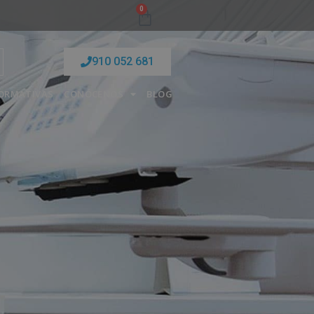
0
910 052 681
FORMATIVAS
CONÓCENOS
BLOG