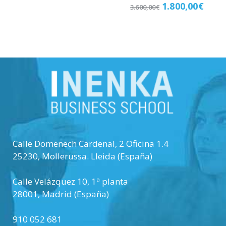
Valorado
1.800,00
€
3.600,00
€
con
5.00
de 5
Matricúlate
Calle Domenech Cardenal, 2 Oficina 1.4
25230
,
Mollerussa
.
Lleida (España)
Calle Velázquez 10, 1ª planta
28001
,
Madrid (España)
910 052 681