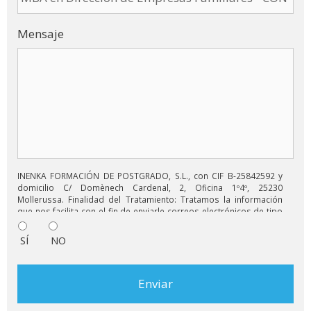
Mensaje
INENKA FORMACIÓN DE POSTGRADO, S.L., con CIF B-25842592 y
domicilio C/ Domènech Cardenal, 2, Oficina 1º4º, 25230
Mollerussa. Finalidad del Tratamiento: Tratamos la información
que nos facilita con el fin de enviarle correos electrónicos de tipo
comercial relacionado con los productos ofrecidos y otros tipo
de productos que fueran de su interés. Legitimación del
SÍ
NO
tratamiento: Consentimiento del interesado. Derechos: Puede
ejercitar sus derechos identificándose suficientemente,
dirigiéndose a la dirección comercial@grupoinenka.com. Para
más información consulte nuestra Política de Privacidad. Desea
recibir información comercial (vía telefónica y/o email):