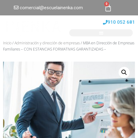
0
comercial@escuelainenka.com
910 052 681
Inicio
/
Administración y dirección de empresas
/ MBA en Dirección de Empresas
Familiares – CON ESTANCIAS FORMATIVAS GARANTIZADAS –