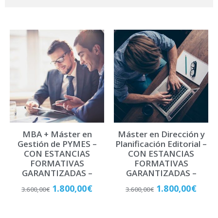
A
l
t
e
r
n
a
t
i
v
MBA + Máster en
Máster en Dirección y
e
Gestión de PYMES –
Planificación Editorial –
:
CON ESTANCIAS
CON ESTANCIAS
FORMATIVAS
FORMATIVAS
GARANTIZADAS –
GARANTIZADAS –
1.800,00
€
1.800,00
€
3.600,00
€
3.600,00
€
Matricúlate
Matricúlate