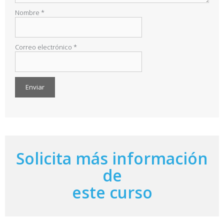
Nombre
*
Correo electrónico
*
A
l
t
e
r
Solicita más información
n
a
de
t
i
este curso
v
e
: