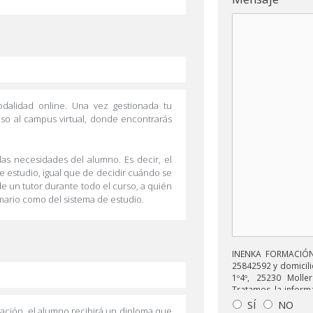
odalidad online. Una vez gestionada tu
eso al campus virtual, donde encontrarás
las necesidades del alumno. Es decir, el
de estudio, igual que de decidir cuándo se
e un tutor durante todo el curso, a quién
mario como del sistema de estudio.
INENKA FORMACIÓN 
25842592 y domicili
1º4º, 25230 Moller
Tratamos la informa
enviarle correos 
SÍ
NO
uación, el alumno recibirá un diploma que
relacionado con lo