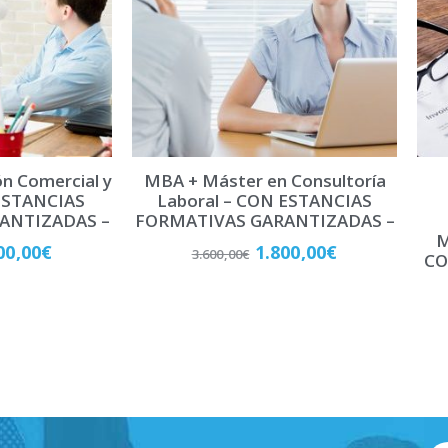
ón Comercial y
MBA + Máster en Consultoría
ESTANCIAS
Laboral – CON ESTANCIAS
ANTIZADAS –
FORMATIVAS GARANTIZADAS –
M
00,00
€
1.800,00
€
3.600,00
€
CO
late
Matricúlate