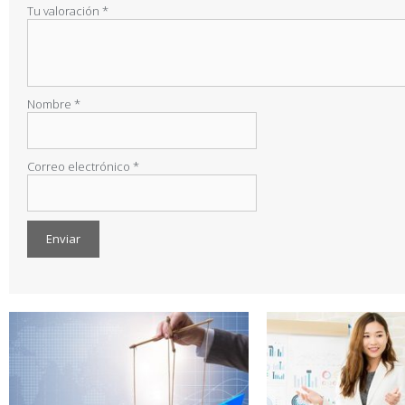
Tu valoración
*
Nombre
*
Correo electrónico
*
A
l
t
e
r
n
a
t