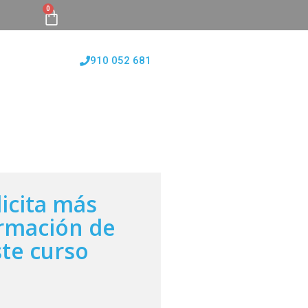
0
910 052 681
FORMATIVAS
CONÓCENOS
BLOG
licita más
rmación de
ste curso