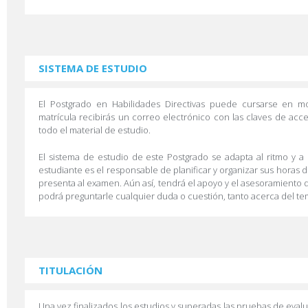
SISTEMA DE ESTUDIO
El Postgrado en Habilidades Directivas puede cursarse en m
matrícula recibirás un correo electrónico con las claves de acc
todo el material de estudio.
El sistema de estudio de este Postgrado se adapta al ritmo y a 
estudiante es el responsable de planificar y organizar sus horas 
presenta al examen. Aún así, tendrá el apoyo y el asesoramiento d
podrá preguntarle cualquier duda o cuestión, tanto acerca del te
TITULACIÓN
Una vez finalizados los estudios y superadas las pruebas de eval