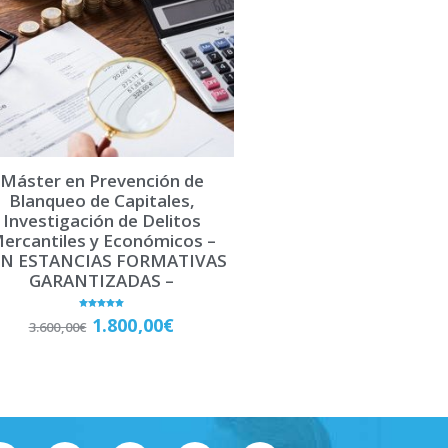
Máster en Prevención de
Blanqueo de Capitales,
Investigación de Delitos
ercantiles y Económicos –
N ESTANCIAS FORMATIVAS
GARANTIZADAS –
Valorado
1.800,00
€
3.600,00
€
con
5.00
de 5
Matricúlate