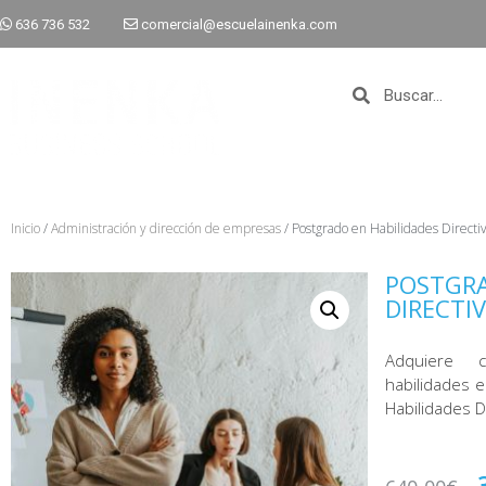
636 736 532
comercial@escuelainenka.com
Inicio
/
Administración y dirección de empresas
/ Postgrado en Habilidades Directi
POSTGRA
DIRECTI
Adquiere c
habilidades e
Habilidades D