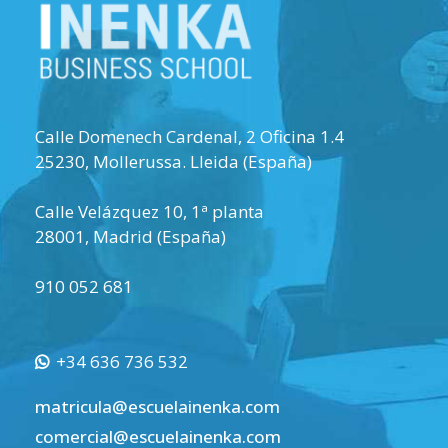
Calle Domenech Cardenal, 2 Oficina 1.4
25230
,
Mollerussa
.
Lleida (España)
Calle Velázquez 10, 1ª planta
28001
,
Madrid (España)
910 052 681
+34 636 736 532
matricula@escuelainenka.com
comercial@escuelainenka.com