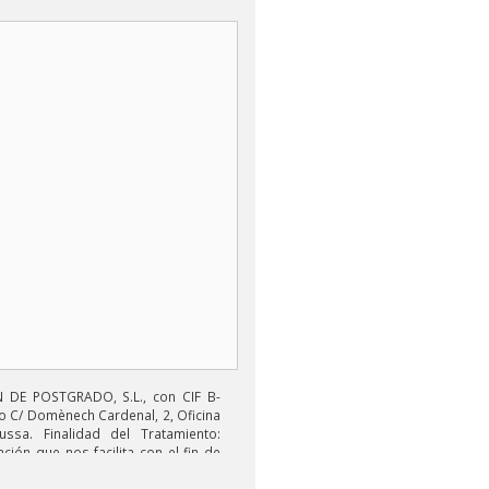
DE POSTGRADO, S.L., con CIF B-
o C/ Domènech Cardenal, 2, Oficina
ussa. Finalidad del Tratamiento:
ción que nos facilita con el fin de
electrónicos de tipo comercial
s productos ofrecidos y otros tipo