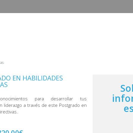
INICIO
CURSOS
CAMPUS
EMPLEO Y ESTANCIAS 
vas
DO EN HABILIDADES
VAS
So
info
onocimientos para desarrollar tus
e
n liderazgo a través de este Postgrado en
irectivas.
320,00
€