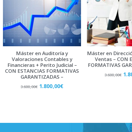
i
v
e
:
Máster en Auditoría y
Máster en Direcci
Valoraciones Contables y
Ventas – CON 
Financieras + Perito Judicial –
FORMATIVAS GAR
CON ESTANCIAS FORMATIVAS
1.8
3.600,00
€
GARANTIZADAS –
1.800,00
€
3.600,00
€
Matricú
Matricúlate