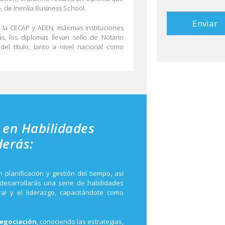
», de Inenka Business School.
de productos que f
del tratamiento: 
Derechos: Pue
e la CECAP y AEEN, máximas instituciones
identificándose su
, los diplomas llevan sello de Notario
dirección comerc
A
el título, tanto a nivel nacional como
información consul
l
Desea recibir inform
email):
t
e
r
n
a
 en Habilidades
t
derás:
i
v
e
 planificación y gestión del tiempo, así
 desarrollarás una serie de habilidades
:
ral y el liderazgo, capacitándote como
egociación
, conociendo las estrategias,