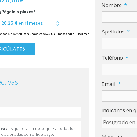
Nombre
*
Apellidos
*
ICÚLATE
Teléfono
*
ctivas
Email
*
Indícanos en q
ivas
es que el alumno adquiera todos los
elacionadas con el liderazgo.
Mensaje