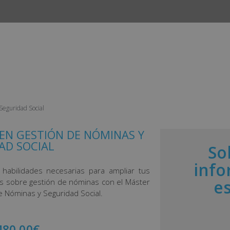
INICIO
CURSOS
CAMPUS
EMPLEO Y ESTANCIAS 
Seguridad Social
EN GESTIÓN DE NÓMINAS Y
AD SOCIAL
So
info
 habilidades necesarias para ampliar tus
e
s sobre gestión de nóminas con el Máster
e Nóminas y Seguridad Social.
480,00
€