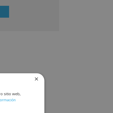
ueran de su interés. Legitimación
Consentimiento del interesado.
de ejercitar sus derechos
ficientemente, dirigiéndose a la
ial@grupoinenka.com. Para más
te nuestra Política de Privacidad.
ación comercial (vía telefónica y/o
×
ro sitio web,
formación