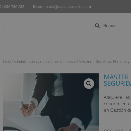
636 736 532
comercial@escuelainenka.com
Inicio
/
Administración y dirección de empresas
/ Máster en Gestión de Nóminas y 
MÁSTER 
SEGURID
Adquiere las
conocimiento
en Gestión d