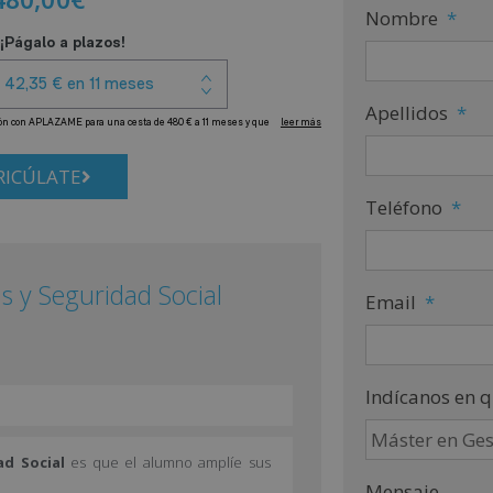
Nombre
*
Apellidos
*
ICÚLATE
Teléfono
*
s y Seguridad Social
Email
*
Indícanos en q
d Social
es que el alumno amplíe sus
Mensaje