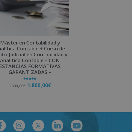
Máster en Contabilidad y
alítica Contable + Curso de
ito Judicial en Contabilidad y
Analítica Contable – CON
ESTANCIAS FORMATIVAS
GARANTIZADAS –
Valorado
1.800,00
€
3.600,00
€
con
5.00
de 5
Matricúlate