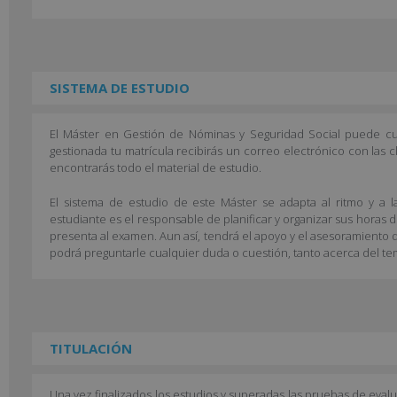
SISTEMA DE ESTUDIO
El Máster en Gestión de Nóminas y Seguridad Social puede cu
gestionada tu matrícula recibirás un correo electrónico con las 
encontrarás todo el material de estudio.
El sistema de estudio de este Máster se adapta al ritmo y a l
estudiante es el responsable de planificar y organizar sus horas 
presenta al examen. Aun así, tendrá el apoyo y el asesoramiento d
podrá preguntarle cualquier duda o cuestión, tanto acerca del te
TITULACIÓN
Una vez finalizados los estudios y superadas las pruebas de eval