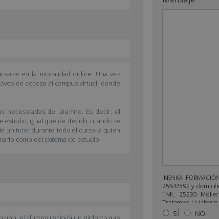
rsarse en la modalidad online. Una vez
claves de acceso al campus virtual, donde
as necesidades del alumno. Es decir, el
de estudio, igual que de decidir cuándo se
e un tutor durante todo el curso, a quien
mario como del sistema de estudio.
INENKA FORMACIÓN 
25842592 y domicili
1º4º, 25230 Moller
Tratamos la informa
enviarle correos 
SÍ
NO
uación, el alumno recibirá un diploma que
relacionado con lo