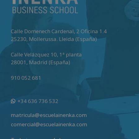
Calle Domenech Cardenal, 2 Oficina 1.4
25230
,
Mollerussa
.
Lleida (España)
Calle Velázquez 10, 1ª planta
28001
,
Madrid (España)
910 052 681
+34 636 736 532
matricula@escuelainenka.com
comercial@escuelainenka.com