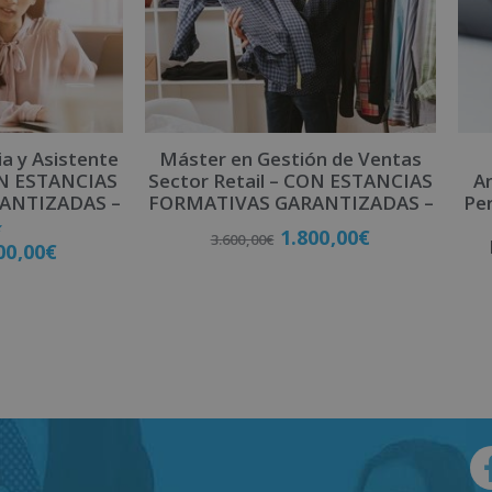
ia y Asistente
Máster en Gestión de Ventas
ON ESTANCIAS
Sector Retail – CON ESTANCIAS
An
ANTIZADAS –
FORMATIVAS GARANTIZADAS –
Per
1.800,00
€
3.600,00
€
00,00
€
Matricúlate
late