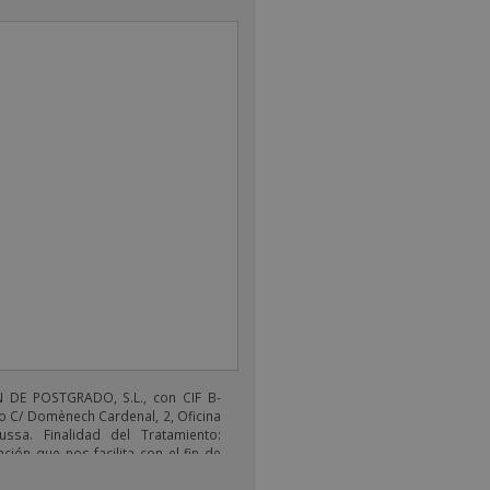
DE POSTGRADO, S.L., con CIF B-
o C/ Domènech Cardenal, 2, Oficina
ussa. Finalidad del Tratamiento:
ción que nos facilita con el fin de
electrónicos de tipo comercial
s productos ofrecidos y otros tipo