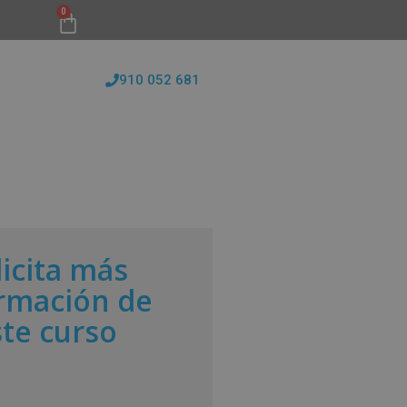
0
910 052 681
FORMATIVAS
CONÓCENOS
BLOG
licita más
rmación de
ste curso