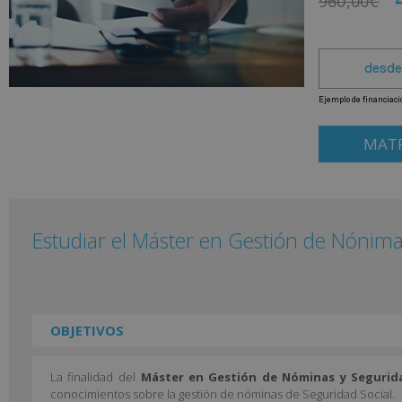
960,00
€
MATR
Estudiar el Máster en Gestión de Nónima
OBJETIVOS
La finalidad del
Máster en Gestión de Nóminas y Segurida
conocimientos sobre la gestión de nóminas de Seguridad Social.