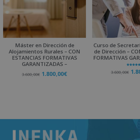
Máster en Dirección de
Curso de Secretar
Alojamientos Rurales – CON
de Dirección – C
ESTANCIAS FORMATIVAS
FORMATIVAS GAR
GARANTIZADAS –
Valorado
1.8
3.600,00
€
con
1.800,00
€
3.600,00
€
5.00
de 5
Matricú
Matricúlate