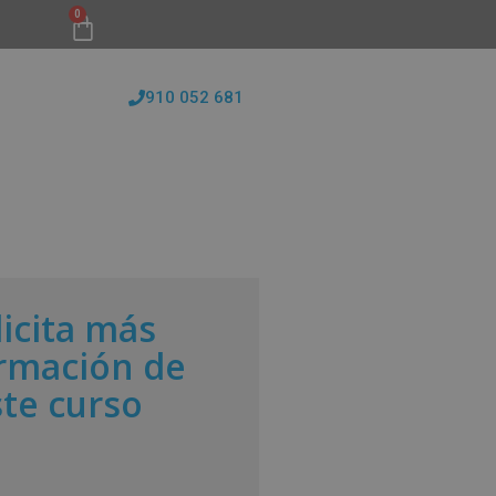
0
910 052 681
FORMATIVAS
CONÓCENOS
BLOG
licita más
rmación de
ste curso