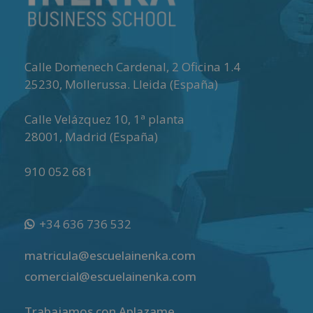
Calle Domenech Cardenal, 2 Oficina 1.4
25230
,
Mollerussa
.
Lleida (España)
Calle Velázquez 10, 1ª planta
28001
,
Madrid (España)
910 052 681
+34 636 736 532
matricula@escuelainenka.com
comercial@escuelainenka.com
Trabajamos con Aplazame