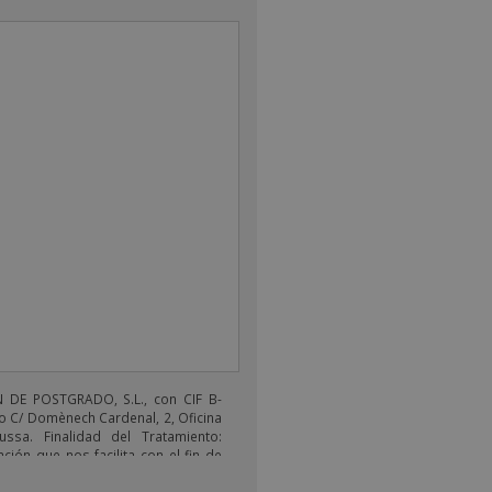
DE POSTGRADO, S.L., con CIF B-
o C/ Domènech Cardenal, 2, Oficina
ussa. Finalidad del Tratamiento:
ción que nos facilita con el fin de
electrónicos de tipo comercial
s productos ofrecidos y otros tipo