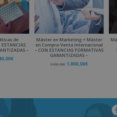
íticas de
Máster en Marketing + Máster
Má
N ESTANCIAS
en Compra-Venta Internacional
ANTIZADAS –
– CON ESTANCIAS FORMATIVAS
GARANTIZADAS –
40,00
€
1.800,00
€
3.600,00
€
late
Matricúlate