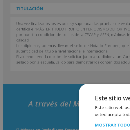
TITULACIÓN
Una vez finalizados los estudios y superadas las pruebas de eval
certifica el “MÁSTER TÍTULO PROPIO EN PERIODISMO DEPORTIVO
por nuestra condición de socios de la CECAP y AEEN, máximas in
calidad.
Los diplomas, además, llevan el sello de Notario Europeo, que 
autenticidad del título a nivel nacional e internacional.
El alumno tiene la opción de solicitar junto a su diploma un Car
sellado por la escuela, válido para demostrar los contenidos adqui
Este sitio w
A través del Máster en Peri
Este sitio web usa
aprenderás
usted acepta toda
MOSTRAR TODO
El
Máster en Periodismo Deportivo
se dirige a todas aquell