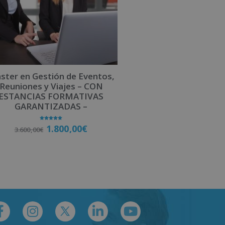
ster en Gestión de Eventos,
Reuniones y Viajes – CON
ESTANCIAS FORMATIVAS
GARANTIZADAS –
Valorado
1.800,00
€
3.600,00
€
con
5.00
de 5
Matricúlate