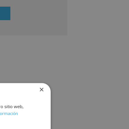
ueran de su interés. Legitimación
Consentimiento del interesado.
de ejercitar sus derechos
ficientemente, dirigiéndose a la
ial@grupoinenka.com. Para más
te nuestra Política de Privacidad.
ación comercial (vía telefónica y/o
×
ro sitio web,
formación