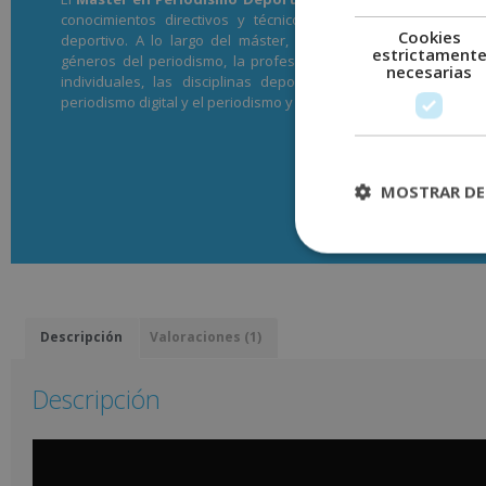
conocimientos directivos y técnicos necesarios para el des
Cookies
deportivo. A lo largo del máster, el alumno conocerá los me
estrictament
géneros del periodismo, la profesión periodística, el periodis
necesarias
individuales, las disciplinas deportivas colectivas, el de
periodismo digital y el periodismo y las redes sociales.
MOSTRAR DE
Descargar temario
Descripción
Valoraciones (1)
Descripción