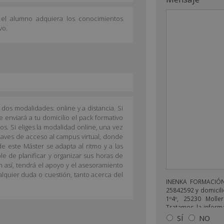
l alumno adquiera los conocimientos
vo.
dos modalidades: online y a distancia. Si
te enviará a tu domicilio el pack formativo
s. Si eliges la modalidad online, una vez
claves de acceso al campus virtual, donde
de este Máster se adapta al ritmo y a las
le de planificar y organizar sus horas de
 así, tendrá el apoyo y el asesoramiento
alquier duda o cuestión, tanto acerca del
INENKA FORMACIÓN 
25842592 y domicili
1º4º, 25230 Moller
Tratamos la informa
enviarle correos 
SÍ
NO
relacionado con lo