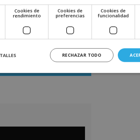
arrollo de la actividad de periodismo
Cookies de
Cookies de
Cookies de
dios de comunicación, las tipologías y
e
rendimiento
preferencias
funcionalidad
mo deportivo, las disciplinas deportivas
porte en los medos de comunicación, el
TALLES
RECHAZAR TODO
ACE