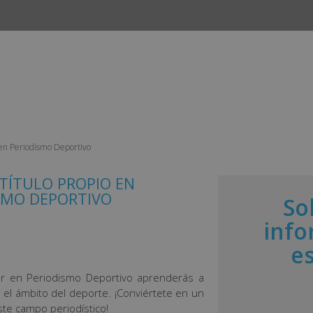
INICIO
CURSOS
CAMPUS
EMPLEO Y ESTANCIAS 
 en Periodismo Deportivo
TÍTULO PROPIO EN
SMO DEPORTIVO
So
info
e
r en Periodismo Deportivo aprenderás a
el ámbito del deporte. ¡Conviértete en un
te campo periodístico!