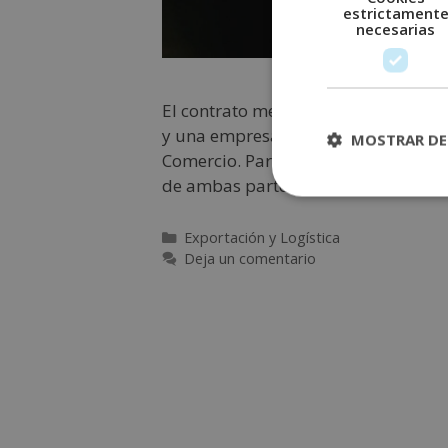
estrictament
necesarias
El contrato mercantil es un tipo de 
y una empresa. Es diferente a un co
MOSTRAR DE
Comercio. Para que tenga validez le
de ambas partes implicadas. Esto 
Exportación y Logística
Deja un comentario