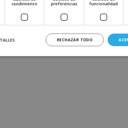
e
rendimiento
preferencias
funcionalidad
contrato de prestación de servicios entre un profesional
ntrato laboral y está regulado por el Código de
TALLES
RECHAZAR TODO
ACE
gal tiene que haber un consentimiento previo por parte
también deben tener la capacidad …
Leer más