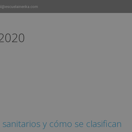
al@escuelainenka.com
 2020
INICIO
CURSOS
CAMPUS
EMPLEO Y ESTANCIAS 
sanitarios y cómo se clasifican