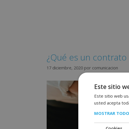
¿Qué es un contrato 
17 diciembre, 2020
por
comunicacion
Este sitio w
Este sitio web usa
usted acepta toda
MOSTRAR TODO
Cookies