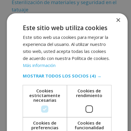
Esterilización de materiales y seguridad en el
tatuaje
¿Qué necesitas en un equipo de soldadura
×
profesional?
Este sitio web utiliza cookies
Día mundial del emprendimiento: impulsa tu
Este sitio web usa cookies para mejorar la
futuro
experiencia del usuario. Al utilizar nuestro
sitio web, usted acepta todas las cookies
de acuerdo con nuestra Política de cookies.
Más información
MOSTRAR TODOS LOS SOCIOS
(4) →
Comentarios recientes
Cookies
Cookies de
estrictamente
rendimiento
necesarias
Cookies de
Cookies de
Archivos
preferencias
funcionalidad