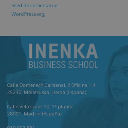
Feed de comentarios
WordPress.org
Calle Domenech Cardenal, 2 Oficina 1.4
25230
,
Mollerussa
.
Lleida (España)
Calle Velázquez 10, 1ª planta
28001
,
Madrid (España)
910 052 681