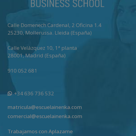
Calle Domenech Cardenal, 2 Oficina 1.4
25230
,
Mollerussa
.
Lleida (España)
Calle Velázquez 10, 1ª planta
28001
,
Madrid (España)
910 052 681
+34 636 736 532
matricula@escuelainenka.com
comercial@escuelainenka.com
Trabajamos con Aplazame