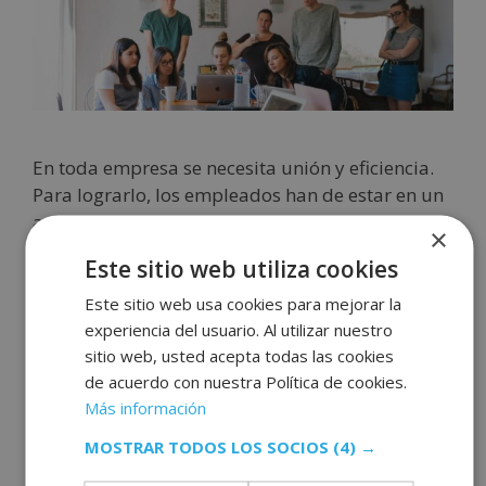
En toda empresa se necesita unión y eficiencia.
Para lograrlo, los empleados han de estar en un
ambiente agradable y motivados con acciones
×
positivas. Para ello, nada mejor que planificar
Este sitio web utiliza cookies
un viaje de empresa. Con ello se refuerzan los
vínculos, relaja las tensiones laborales y fomenta
Este sitio web usa cookies para mejorar la
experiencia del usuario. Al utilizar nuestro
la mejora de la productividad y la eficiencia. Sin
sitio web, usted acepta todas las cookies
embargo, para …
Leer más
de acuerdo con nuestra Política de cookies.
Más información
Administración y dirección de empresas
MOSTRAR TODOS LOS SOCIOS
(4) →
Deja un comentario