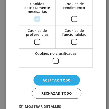
Cookies
Cookies de
estrictamente
rendimiento
necesarias
La importancia de la gestión
Cookies de
Cookies de
preferencias
funcionalidad
documental en una empresa
2 mayo, 2019
por
comunicacion
Cookies no clasificadas
ACEPTAR TODO
RECHAZAR TODO
Los archivos y documentos son elementos
imprescindibles para cualquier tipo de
MOSTRAR DETALLES