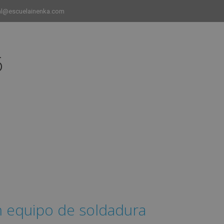
al@escuelainenka.com
6
INICIO
CURSOS
CAMPUS
EMPLEO Y ESTANCIAS 
n equipo de soldadura