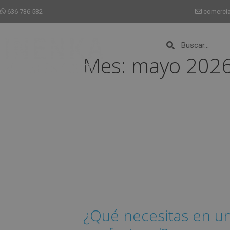
636 736 532
comerci
Mes:
mayo 202
¿Qué necesitas en u