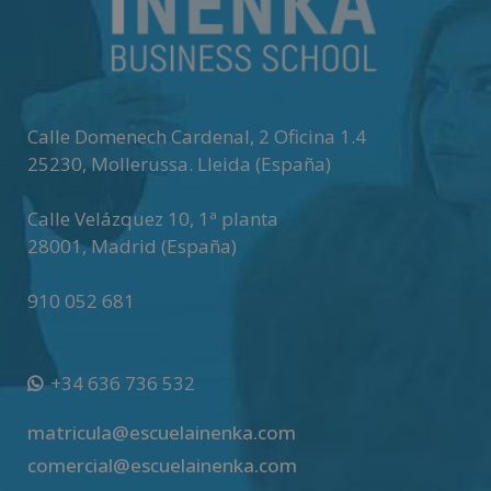
Calle Domenech Cardenal, 2 Oficina 1.4
25230
,
Mollerussa
.
Lleida (España)
Calle Velázquez 10, 1ª planta
28001
,
Madrid (España)
910 052 681
+34 636 736 532
matricula@escuelainenka.com
comercial@escuelainenka.com