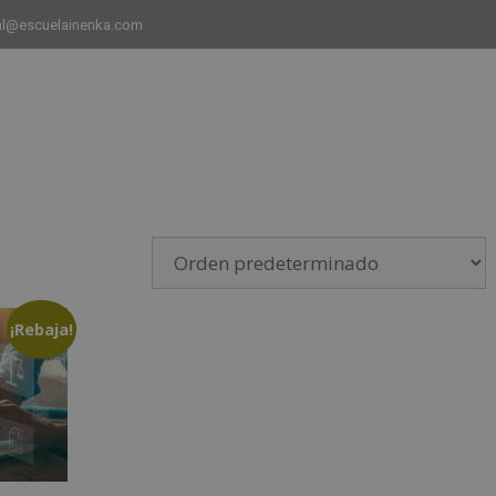
al@escuelainenka.com
INICIO
CURSOS
CAMPUS
EMPLEO Y ESTANCIAS 
¡Rebaja!