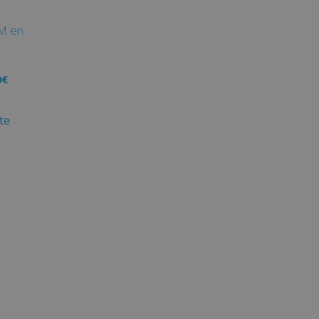
n
M en
0
€
te