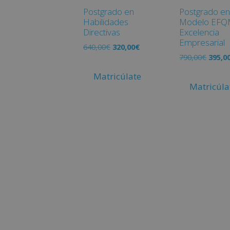
Postgrado en
Postgrado e
Habilidades
Modelo EFQ
Directivas
Excelencia
Empresarial
640,00
€
320,00
€
790,00
€
395,0
Matricúlate
Matricúla