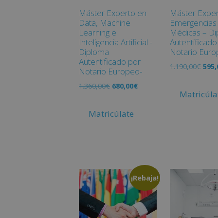
Máster Experto en
Máster Exper
Data, Machine
Emergencias
Learning e
Médicas – D
Inteligencia Artificial -
Autentificado
Diploma
Notario Euro
Autentificado por
1.190,00
€
595,
Notario Europeo-
1.360,00
€
680,00
€
Matricúla
Matricúlate
¡Rebaja!