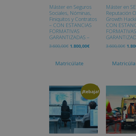
Máster en Seguros
Máster en S
Sociales, Nóminas,
Reputación O
Finiquitos y Contratos
Growth Hacki
– CON ESTANCIAS
CON ESTANC
FORMATIVAS
FORMATIVA
GARANTIZADAS –
GARANTIZAD
3.600,00
€
1.800,00
€
3.600,00
€
1.80
Matricúlate
Matricúla
¡Rebaja!