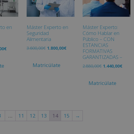
to en
Máster Experto en
Máster Experto:
Seguridad
Cómo Hablar en
Alimentaria
Público – CON
ESTANCIAS
3.600,00
€
1.800,00
€
00
€
FORMATIVAS
GARANTIZADAS –
Matricúlate
te
2.880,00
€
1.440,00
€
Matricúlate
3
…
11
12
13
14
15
→