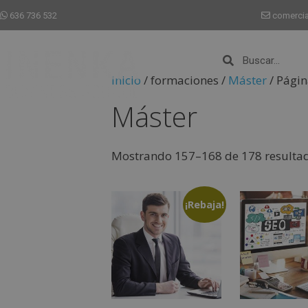
636 736 532
comerci
Inicio
/ formaciones /
Máster
/ Págin
Máster
Mostrando 157–168 de 178 resulta
¡Rebaja!