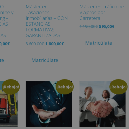
EO,
Máster en
Máster en Tráfico de
nline y
Tasaciones
Viajeros por
ng –
Inmobiliarias – CON
Carretera
IAS
ESTANCIAS
1.190,00
€
595,00
€
S
FORMATIVAS
AS –
GARANTIZADAS –
Matricúlate
0,00
€
3.600,00
€
1.800,00
€
te
Matricúlate
¡Rebaja!
¡Rebaja!
¡Rebaja!