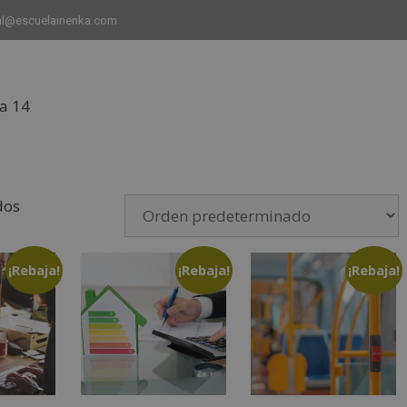
al@escuelainenka.com
a 14
INICIO
CURSOS
CAMPUS
EMPLEO Y ESTANCIAS 
dos
¡Rebaja!
¡Rebaja!
¡Rebaja!