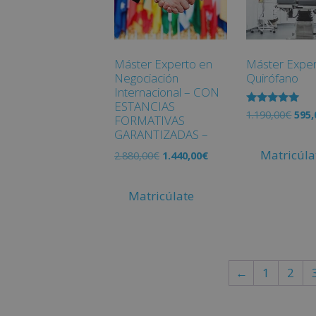
Máster Experto en
Máster Exper
Negociación
Quirófano
Internacional – CON
ESTANCIAS
Valorado
1.190,00
€
595,
FORMATIVAS
con
5.00
GARANTIZADAS –
de 5
Matricúla
2.880,00
€
1.440,00
€
Matricúlate
←
1
2