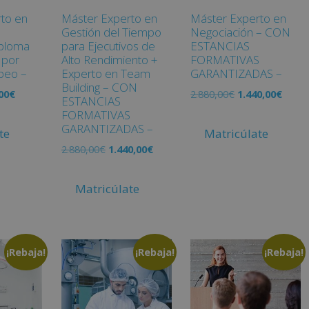
to en
Máster Experto en
Máster Experto en
Gestión del Tiempo
Negociación – CON
iploma
para Ejecutivos de
ESTANCIAS
 por
Alto Rendimiento +
FORMATIVAS
peo –
Experto en Team
GARANTIZADAS –
Building – CON
00
€
2.880,00
€
1.440,00
€
ESTANCIAS
FORMATIVAS
GARANTIZADAS –
te
Matricúlate
2.880,00
€
1.440,00
€
Matricúlate
¡Rebaja!
¡Rebaja!
¡Rebaja!