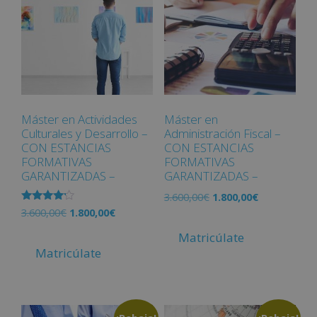
Máster en Actividades
Máster en
Culturales y Desarrollo –
Administración Fiscal –
CON ESTANCIAS
CON ESTANCIAS
FORMATIVAS
FORMATIVAS
GARANTIZADAS –
GARANTIZADAS –
3.600,00
€
1.800,00
€
Valorado
3.600,00
€
1.800,00
€
con
4.00
Matricúlate
de 5
Matricúlate