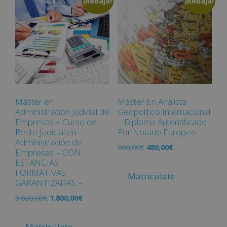
¡Rebaja!
¡Rebaja!
Máster en
Máster En Analista
Administración Judicial de
Geopolítico Internacional
Empresas + Curso de
– Diploma Autentificado
Perito Judicial en
Por Notario Europeo –
Administración de
960,00
€
480,00
€
Empresas – CON
ESTANCIAS
FORMATIVAS
Matricúlate
GARANTIZADAS –
3.600,00
€
1.800,00
€
Matricúlate