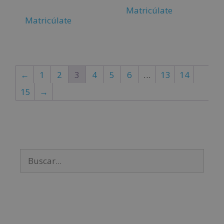
Matricúlate
Matricúlate
←
1
2
3
4
5
6
…
13
14
15
→