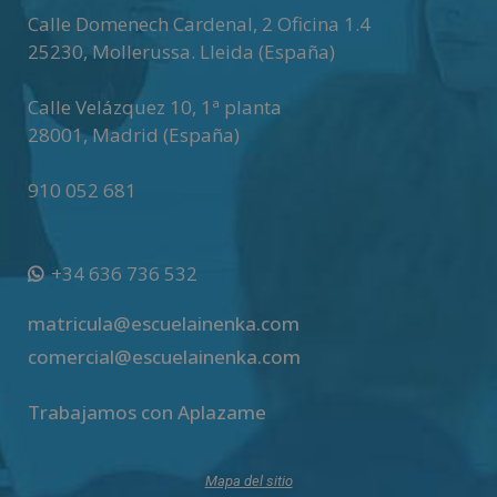
Calle Domenech Cardenal, 2 Oficina 1.4
25230
,
Mollerussa
.
Lleida (España)
Calle Velázquez 10, 1ª planta
28001
,
Madrid (España)
910 052 681
+34 636 736 532
matricula@escuelainenka.com
comercial@escuelainenka.com
Trabajamos con Aplazame
Mapa del sitio