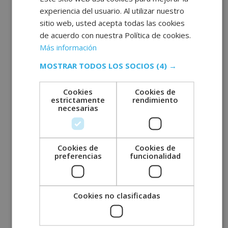
Comentarios recientes
experiencia del usuario. Al utilizar nuestro
sitio web, usted acepta todas las cookies
de acuerdo con nuestra Política de cookies.
Más información
MOSTRAR TODOS LOS SOCIOS
(4) →
Archivos
Cookies
Cookies de
estrictamente
rendimiento
necesarias
julio 2026
junio 2026
Cookies de
Cookies de
mayo 2026
preferencias
funcionalidad
abril 2026
marzo 2026
Cookies no clasificadas
febrero 2026
enero 2026