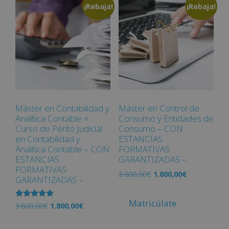
¡Rebaja!
¡Rebaja!
Máster en Contabilidad y
Máster en Control de
Analítica Contable +
Consumo y Entidades de
Curso de Perito Judicial
Consumo – CON
en Contabilidad y
ESTANCIAS
Analítica Contable – CON
FORMATIVAS
ESTANCIAS
GARANTIZADAS –
FORMATIVAS
3.600,00
€
1.800,00
€
GARANTIZADAS –
Matricúlate
Valorado
3.600,00
€
1.800,00
€
con
5.00
de 5