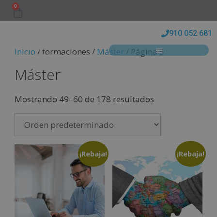
0
910 052 681
Inicio
/ formaciones /
Máster
/ Página 5
Máster
Mostrando 49–60 de 178 resultados
¡Rebaja!
¡Rebaja!