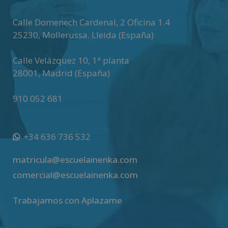
Calle Domenech Cardenal, 2 Oficina 1.4
25230
,
Mollerussa
.
Lleida (España)
Calle Velázquez 10, 1ª planta
28001
,
Madrid (España)
910 052 681
+34 636 736 532
matricula@escuelainenka.com
comercial@escuelainenka.com
Trabajamos con Aplazame