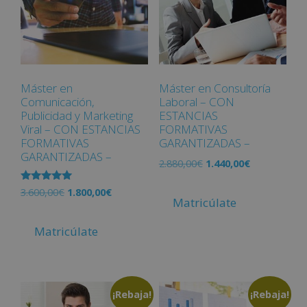
Máster en
Máster en Consultoría
Comunicación,
Laboral – CON
Publicidad y Marketing
ESTANCIAS
Viral – CON ESTANCIAS
FORMATIVAS
FORMATIVAS
GARANTIZADAS –
GARANTIZADAS –
2.880,00
€
1.440,00
€
Valorado
3.600,00
€
1.800,00
€
con
Matricúlate
5.00
de 5
Matricúlate
¡Rebaja!
¡Rebaja!