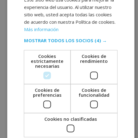
Comentarios recientes
experiencia del usuario. Al utilizar nuestro
sitio web, usted acepta todas las cookies
de acuerdo con nuestra Política de cookies.
Más información
MOSTRAR TODOS LOS SOCIOS
(4) →
Archivos
Cookies
Cookies de
estrictamente
rendimiento
necesarias
julio 2026
junio 2026
Cookies de
Cookies de
mayo 2026
preferencias
funcionalidad
abril 2026
marzo 2026
Cookies no clasificadas
febrero 2026
enero 2026