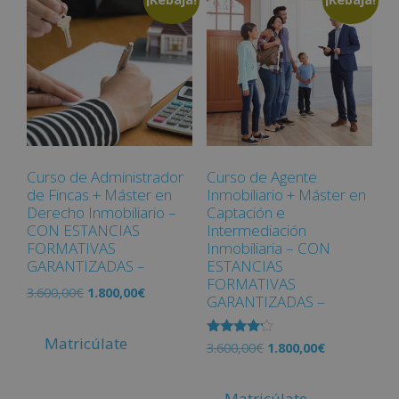
Curso de Administrador
Curso de Agente
de Fincas + Máster en
Inmobiliario + Máster en
Derecho Inmobiliario –
Captación e
CON ESTANCIAS
Intermediación
FORMATIVAS
Inmobiliaria – CON
GARANTIZADAS –
ESTANCIAS
FORMATIVAS
3.600,00
€
1.800,00
€
GARANTIZADAS –
Matricúlate
Valorado
3.600,00
€
1.800,00
€
con
4.00
de 5
Matricúlate