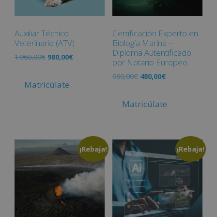
Auxiliar Técnico
Certificación Experto en
Veterinario (ATV)
Biología Marina –
Diploma Autentificado
1.960,00
€
980,00
€
por Notario Europeo
960,00
€
480,00
€
Matricúlate
Matricúlate
¡Rebaja!
¡Rebaja!