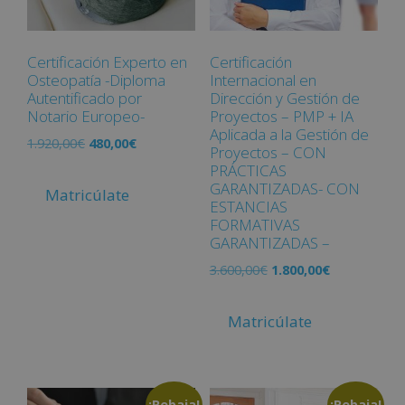
Certificación Experto en
Certificación
Osteopatía -Diploma
Internacional en
Autentificado por
Dirección y Gestión de
Notario Europeo-
Proyectos – PMP + IA
Aplicada a la Gestión de
1.920,00
€
480,00
€
Proyectos – CON
PRÁCTICAS
GARANTIZADAS- CON
Matricúlate
ESTANCIAS
FORMATIVAS
GARANTIZADAS –
3.600,00
€
1.800,00
€
Matricúlate
¡Rebaja!
¡Rebaja!