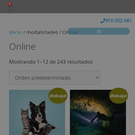
0
910 052 681
Inicio
/ modalidades / Online
Online
Mostrando 1–12 de 243 resultados
¡Rebaja!
¡Rebaja!