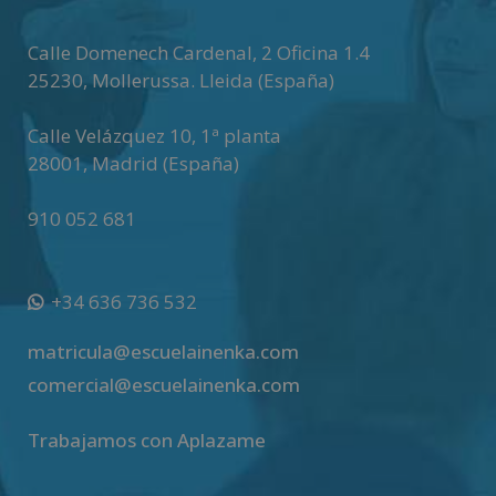
Calle Domenech Cardenal, 2 Oficina 1.4
25230
,
Mollerussa
.
Lleida (España)
Calle Velázquez 10, 1ª planta
28001
,
Madrid (España)
910 052 681
+34 636 736 532
matricula@escuelainenka.com
comercial@escuelainenka.com
Trabajamos con Aplazame